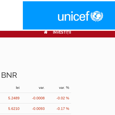
INVESTIŢII
r BNR
lei
var.
var. %
5.2489
-0.0008
-0.02 %
5.6210
-0.0093
-0.17 %