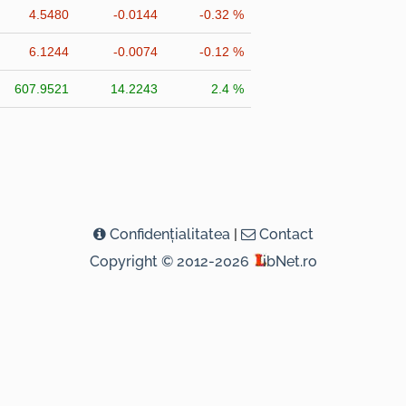
4.5480
-0.0144
-0.32 %
6.1244
-0.0074
-0.12 %
607.9521
14.2243
2.4 %
Confidenţialitatea
|
Contact
Copyright © 2012-2026
ibNet.ro
( 0,2852 seconds )