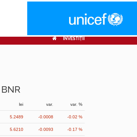
INVESTIŢII
r BNR
lei
var.
var. %
5.2489
-0.0008
-0.02 %
5.6210
-0.0093
-0.17 %