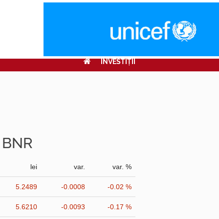
INVESTIŢII
r BNR
lei
var.
var. %
5.2489
-0.0008
-0.02 %
5.6210
-0.0093
-0.17 %