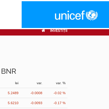
INVESTIŢII
r BNR
lei
var.
var. %
5.2489
-0.0008
-0.02 %
5.6210
-0.0093
-0.17 %