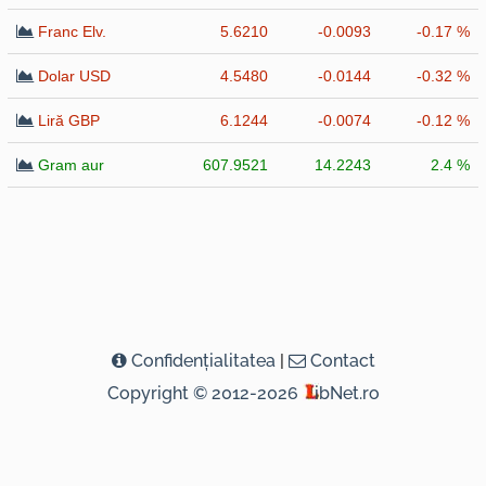
Franc Elv.
5.6210
-0.0093
-0.17 %
Dolar USD
4.5480
-0.0144
-0.32 %
Liră GBP
6.1244
-0.0074
-0.12 %
Gram aur
607.9521
14.2243
2.4 %
Confidenţialitatea
|
Contact
Copyright © 2012-2026
ibNet.ro
( 0,2446 seconds )