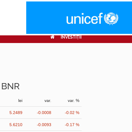
INVESTIŢII
r BNR
lei
var.
var. %
5.2489
-0.0008
-0.02 %
5.6210
-0.0093
-0.17 %