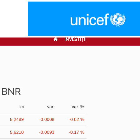
INVESTIŢII
r BNR
lei
var.
var. %
5.2489
-0.0008
-0.02 %
5.6210
-0.0093
-0.17 %