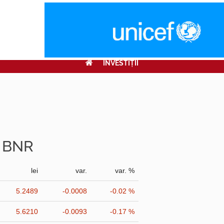
INVESTIŢII
r BNR
lei
var.
var. %
5.2489
-0.0008
-0.02 %
5.6210
-0.0093
-0.17 %