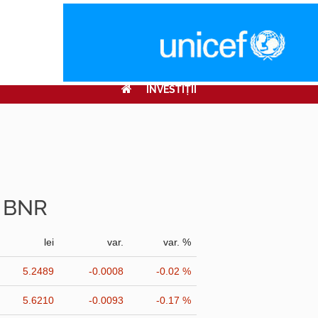
INVESTIŢII
r BNR
lei
var.
var. %
5.2489
-0.0008
-0.02 %
5.6210
-0.0093
-0.17 %