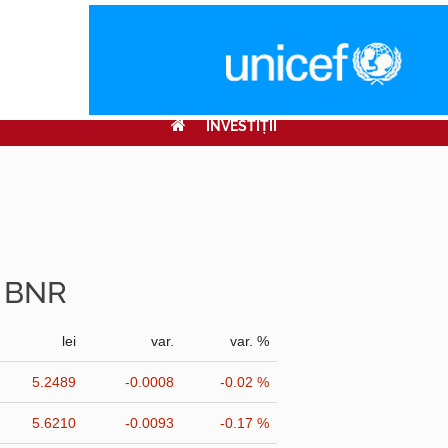
INVESTIŢII
r BNR
lei
var.
var. %
5.2489
-0.0008
-0.02 %
5.6210
-0.0093
-0.17 %