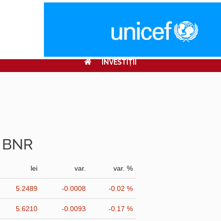
INVESTIŢII
r BNR
lei
var.
var. %
5.2489
-0.0008
-0.02 %
5.6210
-0.0093
-0.17 %