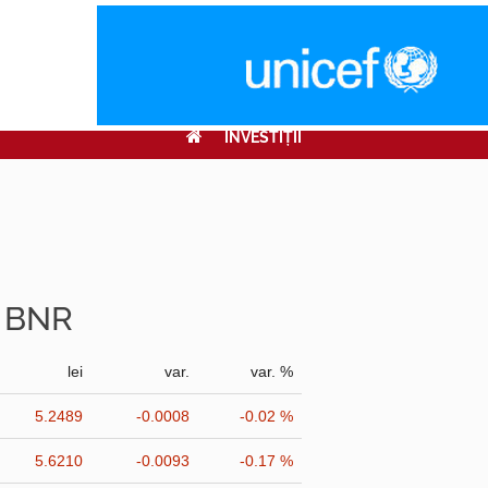
INVESTIŢII
r BNR
lei
var.
var. %
5.2489
-0.0008
-0.02 %
5.6210
-0.0093
-0.17 %