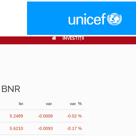
INVESTIŢII
r BNR
lei
var.
var. %
5.2489
-0.0008
-0.02 %
5.6210
-0.0093
-0.17 %