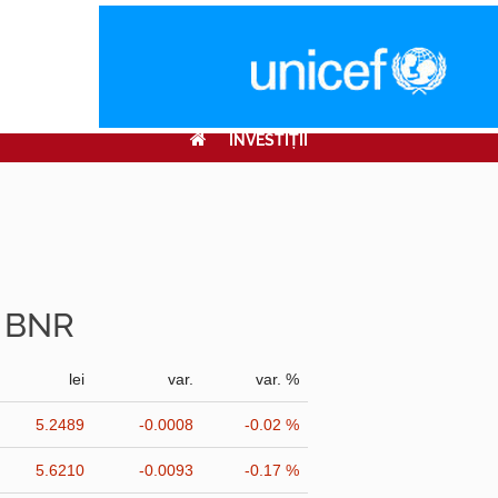
INVESTIŢII
r BNR
lei
var.
var. %
5.2489
-0.0008
-0.02 %
5.6210
-0.0093
-0.17 %