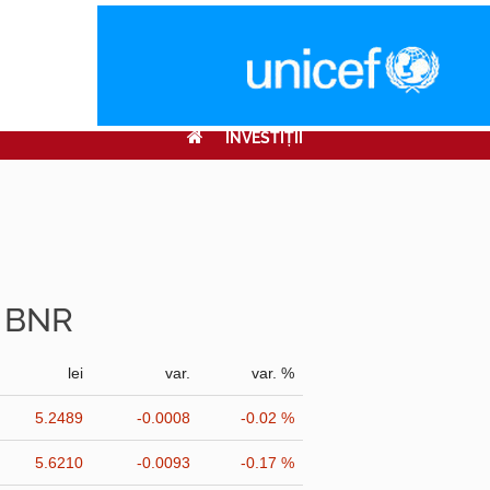
INVESTIŢII
r BNR
lei
var.
var. %
5.2489
-0.0008
-0.02 %
5.6210
-0.0093
-0.17 %