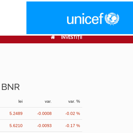
INVESTIŢII
r BNR
lei
var.
var. %
5.2489
-0.0008
-0.02 %
5.6210
-0.0093
-0.17 %