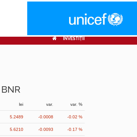
INVESTIŢII
r BNR
lei
var.
var. %
5.2489
-0.0008
-0.02 %
5.6210
-0.0093
-0.17 %