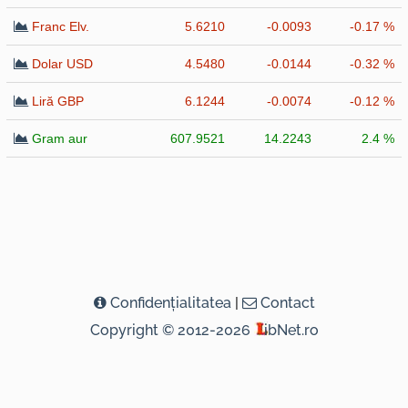
Franc Elv.
5.6210
-0.0093
-0.17 %
Dolar USD
4.5480
-0.0144
-0.32 %
Liră GBP
6.1244
-0.0074
-0.12 %
Gram aur
607.9521
14.2243
2.4 %
Confidenţialitatea
|
Contact
Copyright © 2012-2026
ibNet.ro
( 0,2458 seconds )