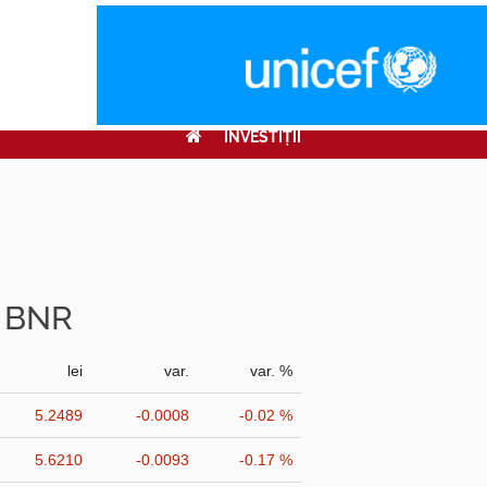
INVESTIŢII
r BNR
lei
var.
var. %
5.2489
-0.0008
-0.02 %
5.6210
-0.0093
-0.17 %