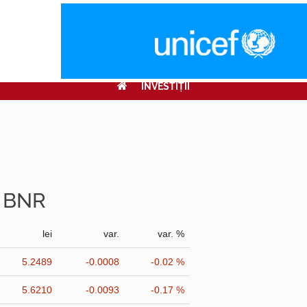
INVESTIŢII
r BNR
lei
var.
var. %
5.2489
-0.0008
-0.02 %
5.6210
-0.0093
-0.17 %