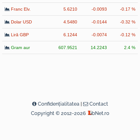
Franc Elv.
5.6210
-0.0093
-0.17 %
Dolar USD
4.5480
-0.0144
-0.32 %
Liră GBP
6.1244
-0.0074
-0.12 %
Gram aur
607.9521
14.2243
2.4 %
Confidenţialitatea
|
Contact
Copyright © 2012-2026
ibNet.ro
( 0,2461 seconds )