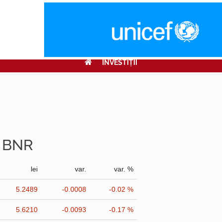
INVESTIŢII
r BNR
lei
var.
var. %
5.2489
-0.0008
-0.02 %
5.6210
-0.0093
-0.17 %