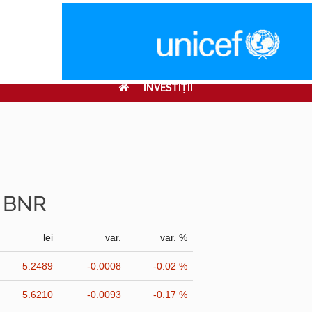
INVESTIŢII
r BNR
lei
var.
var. %
5.2489
-0.0008
-0.02 %
5.6210
-0.0093
-0.17 %