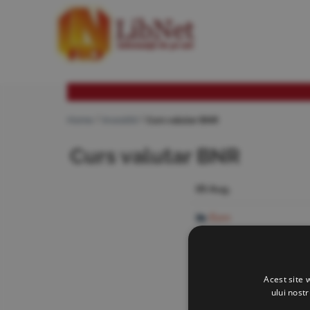
Home
Investitii
Curs valutar BNR
Curs valutar BNR
05 Aug.
Euro
Franc Elv.
Dolar USD
Acest site 
ului nost
Liră GBP