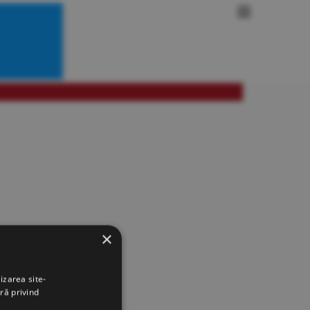
×
izarea site-
ră privind