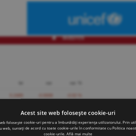
INVESTIŢII
lei
var.
var. %
5.2489
-0.0008
-0.02 %
5.6210
-0.0093
-0.17 %
Acest site web folosește cookie-uri
4.5480
-0.0144
-0.32 %
web folosește cookie-uri pentru a îmbunătăți experiența utilizatorului. Prin util
ru web, sunteți de acord cu toate cookie-urile în conformitate cu Politica noast
6.1244
-0.0074
-0.12 %
cookie-urile.
Află mai multe